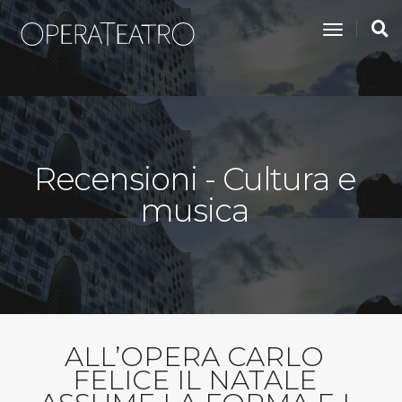
toggle na
Recensioni - Cultura e
musica
ALL’OPERA CARLO
FELICE IL NATALE