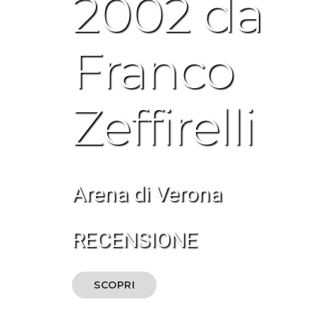
2002 da
Franco
Zeffirelli
Arena di Verona
RECENSIONE
SCOPRI