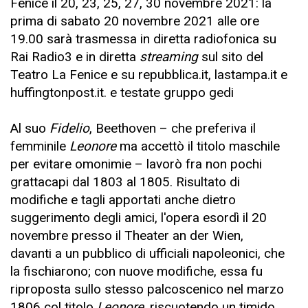
Fenice il 20, 23, 25, 27, 30 novembre 2021: la
prima di sabato 20 novembre 2021 alle ore
19.00 sarà trasmessa in diretta radiofonica su
Rai Radio3 e in diretta
streaming
sul sito del
Teatro La Fenice e su repubblica.it, lastampa.it e
huffingtonpost.it. e testate gruppo gedi
Al suo
Fidelio
, Beethoven – che preferiva il
femminile
Leonore
ma accettò il titolo maschile
per evitare omonimie – lavorò fra non pochi
grattacapi dal 1803 al 1805. Risultato di
modifiche e tagli apportati anche dietro
suggerimento degli amici, l'opera esordì il 20
novembre presso il Theater an der Wien,
davanti a un pubblico di ufficiali napoleonici, che
la fischiarono; con nuove modifiche, essa fu
riproposta sullo stesso palcoscenico nel marzo
1806 col titolo
Leonore
, riscuotendo un timido