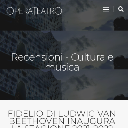
toggle na
Recensioni - Cultura e
musica
FIDELIO DI LUDWIG VAN
BEETHOVEN INAUGURA