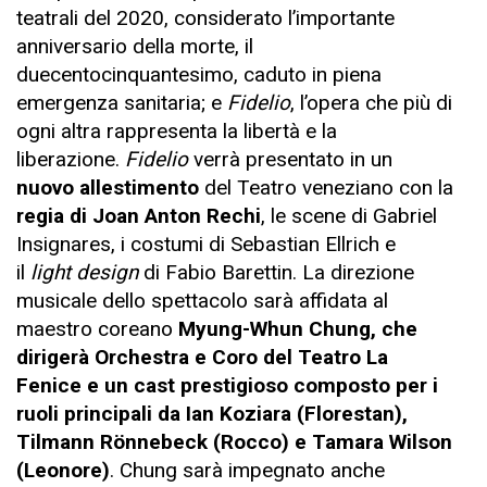
teatrali del 2020, considerato l’importante
anniversario della morte, il
duecentocinquantesimo, caduto in piena
emergenza sanitaria; e
Fidelio
, l’opera che più di
ogni altra rappresenta la libertà e la
liberazione.
Fidelio
verrà presentato in un
nuovo allestimento
del Teatro veneziano con la
regia di Joan Anton Rechi
, le scene di Gabriel
Insignares, i costumi di Sebastian Ellrich e
il
light design
di Fabio Barettin. La direzione
musicale dello spettacolo sarà affidata al
maestro coreano
Myung-Whun Chung, che
dirigerà Orchestra e Coro del Teatro La
Fenice e un cast prestigioso composto per i
ruoli principali da Ian Koziara (Florestan),
Tilmann Rönnebeck (Rocco) e Tamara Wilson
(Leonore)
. Chung sarà impegnato anche