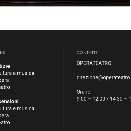
KS
CONTATTI
OPERATEATRO
izie
ultura e musica
direzione@operateatro.
pera
eatro
Orario:
9.00 – 12.00 / 14.30 – 
censioni
ultura e musica
pera
eatro