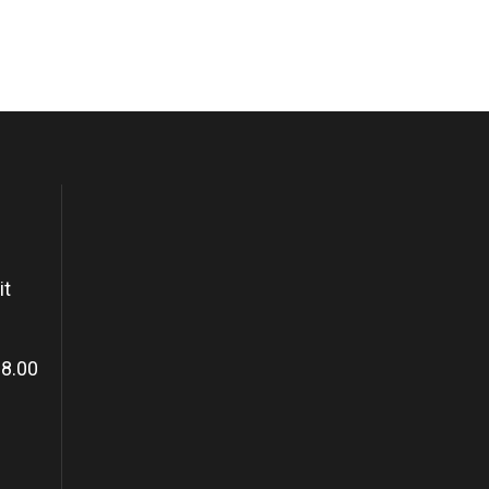
it
18.00