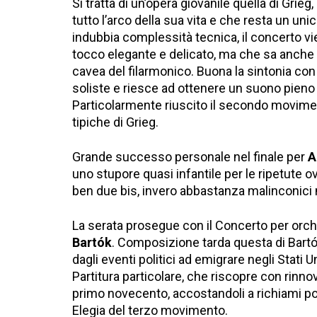
Si tratta di un’opera giovanile quella di Grie
tutto l’arco della sua vita e che resta un u
indubbia complessità tecnica, il concerto vi
tocco elegante e delicato, ma che sa anche 
cavea del filarmonico. Buona la sintonia con 
soliste e riesce ad ottenere un suono pieno 
Particolarmente riuscito il secondo moviment
tipiche di Grieg.
Grande successo personale nel finale per
A
uno stupore quasi infantile per le ripetute ov
ben due bis, invero abbastanza malinconici 
La serata prosegue con il Concerto per or
Bartók
. Composizione tarda questa di Bartó
dagli eventi politici ad emigrare negli Stati Un
Partitura particolare, che riscopre con rinno
primo novecento, accostandoli a richiami pop
Elegia del terzo movimento.