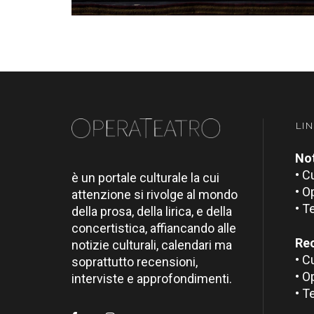
LIN
Not
• C
è un portale culturale la cui
• O
attenzione si rivolge al mondo
• T
della prosa, della lirica, e della
concertistica, affiancando alle
Re
notizie culturali, calendari ma
• C
soprattutto recensioni,
• O
interviste e approfondimenti.
• T