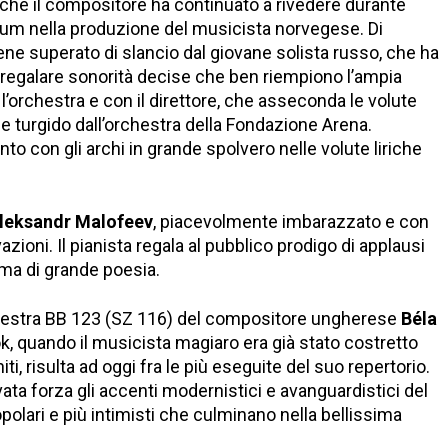
g, che il compositore ha continuato a rivedere durante
nicum nella produzione del musicista norvegese. Di
ene superato di slancio dal giovane solista russo, che ha
regalare sonorità decise che ben riempiono l’ampia
l’orchestra e con il direttore, che asseconda le volute
e turgido dall’orchestra della Fondazione Arena.
o con gli archi in grande spolvero nelle volute liriche
leksandr Malofeev
, piacevolmente imbarazzato e con
azioni. Il pianista regala al pubblico prodigo di applausi
ma di grande poesia.
chestra BB 123 (SZ 116) del compositore ungherese
Béla
k, quando il musicista magiaro era già stato costretto
iti, risulta ad oggi fra le più eseguite del suo repertorio.
vata forza gli accenti modernistici e avanguardistici del
olari e più intimisti che culminano nella bellissima