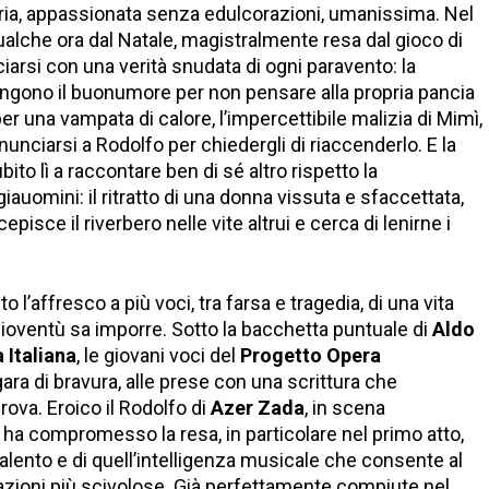
eria, appassionata senza edulcorazioni, umanissima. Nel
qualche ora dal Natale, magistralmente resa dal gioco di
ciarsi con una verità snudata di ogni paravento: la
 fingono il buonumore per non pensare alla propria pancia
er una vampata di calore, l’impercettibile malizia di Mimì,
nciarsi a Rodolfo per chiedergli di riaccenderlo. E la
o lì a raccontare ben di sé altro rispetto la
auomini: il ritratto di una donna vissuta e sfaccettata,
pisce il riverbero nelle vite altrui e cerca di lenirne i
l’affresco a più voci, tra farsa e tragedia, di una vita
 gioventù sa imporre. Sotto la bacchetta puntuale di
Aldo
 Italiana
, le giovani voci del
Progetto Opera
gara di bravura, alle prese con una scrittura che
ova. Eroico il Rodolfo di
Azer Zada
, in scena
ha compromesso la resa, in particolare nel primo atto,
talento e di quell’intelligenza musicale che consente al
tuazioni più scivolose. Già perfettamente compiute nel