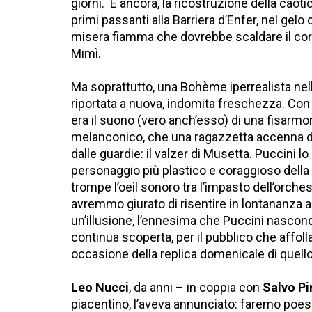
giorni. E ancora, la ricostruzione della caoti
primi passanti alla Barriera d’Enfer, nel gelo 
misera fiamma che dovrebbe scaldare il cor
Mimì.
Ma soprattutto, una Bohème iperrealista nell
riportata a nuova, indomita freschezza. Con
era il suono (vero anch’esso) di una fisarmo
melanconico, che una ragazzetta accenna di
dalle guardie: il valzer di Musetta. Puccini lo
personaggio più plastico e coraggioso della
trompe l’oeil sonoro tra l’impasto dell’orches
avremmo giurato di risentire in lontananza a
un’illusione, l’ennesima che Puccini nascond
continua scoperta, per il pubblico che affoll
occasione della replica domenicale di quello 
Leo Nucci
, da anni – in coppia con
Salvo Pi
piacentino, l’aveva annunciato: faremo poesi