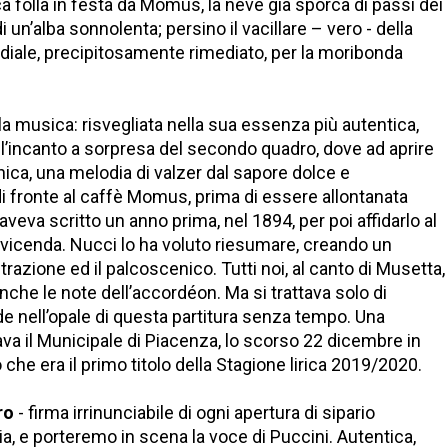
ca folla in festa da Momus, la neve già sporca di passi dei
di un’alba sonnolenta; persino il vacillare – vero - della
diale, precipitosamente rimediato, per la moribonda
a musica: risvegliata nella sua essenza più autentica,
 l’incanto a sorpresa del secondo quadro, dove ad aprire
nica, una melodia di valzer dal sapore dolce e
 fronte al caffè Momus, prima di essere allontanata
 aveva scritto un anno prima, nel 1894, per poi affidarlo al
 vicenda. Nucci lo ha voluto riesumare, creando un
trazione ed il palcoscenico. Tutti noi, al canto di Musetta,
nche le note dell’accordéon. Ma si trattava solo di
e nell’opale di questa partitura senza tempo. Una
ava il Municipale di Piacenza, lo scorso 22 dicembre in
che era il primo titolo della Stagione lirica 2019/2020.
ro
- firma irrinunciabile di ogni apertura di sipario
a, e porteremo in scena la voce di Puccini. Autentica,