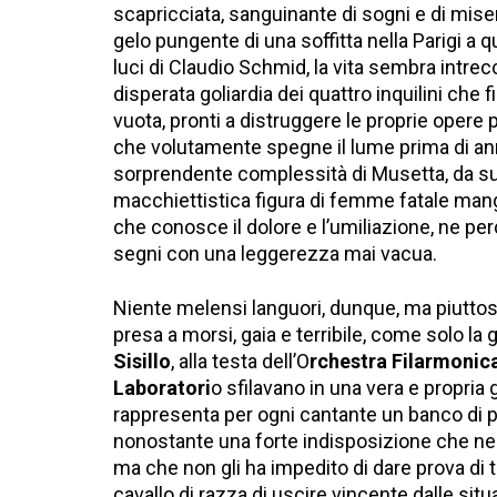
scapricciata, sanguinante di sogni e di mis
gelo pungente di una soffitta nella Parigi a 
luci di Claudio Schmid, la vita sembra intrec
disperata goliardia dei quattro inquilini che
vuota, pronti a distruggere le proprie opere p
che volutamente spegne il lume prima di annu
sorprendente complessità di Musetta, da subit
macchiettistica figura di femme fatale mangi
che conosce il dolore e l’umiliazione, ne perce
segni con una leggerezza mai vacua.
Niente melensi languori, dunque, ma piuttosto 
presa a morsi, gaia e terribile, come solo la
Sisillo
, alla testa dell’O
rchestra Filarmonica
Laboratori
o sfilavano in una vera e propria 
rappresenta per ogni cantante un banco di pr
nonostante una forte indisposizione che ne 
ma che non gli ha impedito di dare prova di 
cavallo di razza di uscire vincente dalle si