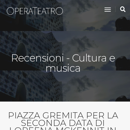
toggle na
Recensioni - Cultura e
musica
PIAZZA GREMITA PER LA
SECONDA DATA DI