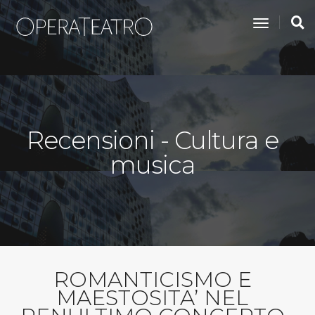
toggle na
Recensioni - Cultura e
musica
ROMANTICISMO E
MAESTOSITA’ NEL