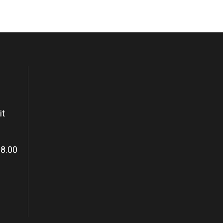
it
18.00