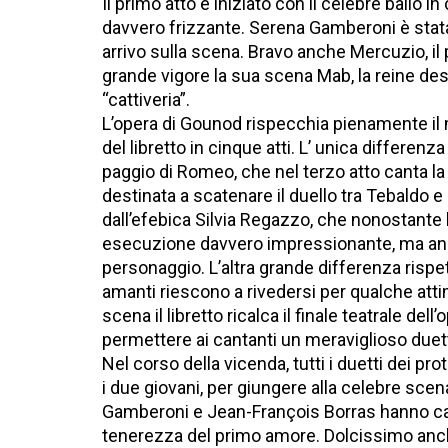
Il primo atto è iniziato con il celebre ballo i
davvero frizzante. Serena Gamberoni è stat
arrivo sulla scena. Bravo anche Mercuzio, il 
grande vigore la sua scena Mab, la reine d
“cattiveria”.
L’opera di Gounod rispecchia pienamente il 
del libretto in cinque atti. L’ unica differenz
paggio di Romeo, che nel terzo atto canta la
destinata a scatenare il duello tra Tebaldo e
dall’efebica Silvia Regazzo, che nonostante l
esecuzione davvero impressionante, ma anch
personaggio. L’altra grande differenza rispett
amanti riescono a rivedersi per qualche atti
scena il libretto ricalca il finale teatrale del
permettere ai cantanti un meraviglioso duett
Nel corso della vicenda, tutti i duetti dei pr
i due giovani, per giungere alla celebre scen
Gamberoni e Jean-François Borras hanno can
tenerezza del primo amore. Dolcissimo anc