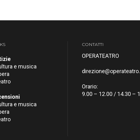
KS
CONTATTI
OPERATEATRO
izie
ultura e musica
direzione@operateatro.
pera
eatro
Orario:
9.00 – 12.00 / 14.30 – 
censioni
ultura e musica
pera
eatro