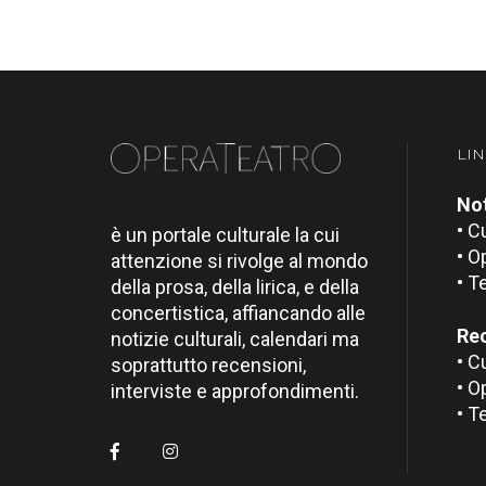
LIN
Not
• C
è un portale culturale la cui
• O
attenzione si rivolge al mondo
• T
della prosa, della lirica, e della
concertistica, affiancando alle
Re
notizie culturali, calendari ma
• C
soprattutto recensioni,
• O
interviste e approfondimenti.
• T