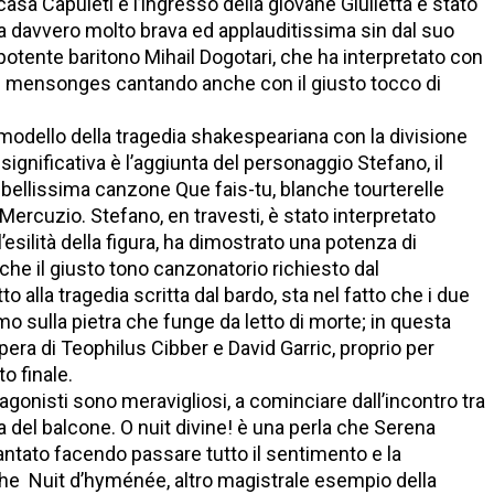
n casa Capuleti e l’ingresso della giovane Giulietta è stato
a davvero molto brava ed applauditissima sin dal suo
potente baritono Mihail Dogotari, che ha interpretato con
es mensonges cantando anche con il giusto tocco di
modello della tragedia shakespeariana con la divisione
a significativa è l’aggiunta del personaggio Stefano, il
 bellissima canzone Que fais-tu, blanche tourterelle
 Mercuzio. Stefano, en travesti, è stato interpretato
’esilità della figura, ha dimostrato una potenza di
e il giusto tono canzonatorio richiesto dal
o alla tragedia scritta dal bardo, sta nel fatto che i due
mo sulla pietra che funge da letto di morte; in questa
l’opera di Teophilus Cibber e David Garric, proprio per
o finale.
otagonisti sono meravigliosi, a cominciare dall’incontro tra
a del balcone. O nuit divine! è una perla che Serena
tato facendo passare tutto il sentimento e la
he Nuit d’hyménée, altro magistrale esempio della