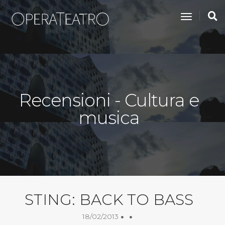
toggle na
Recensioni - Cultura e
musica
STING: BACK TO BASS
18/02/2013