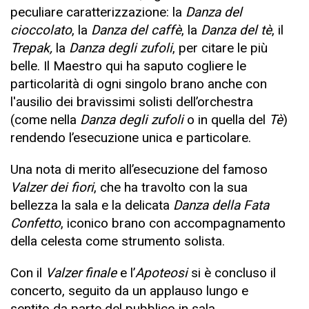
peculiare caratterizzazione: la
Danza del
cioccolato
, la
Danza del caffè
, la
Danza del tè
, il
Trepak,
la
Danza degli zufoli
, per citare le più
belle. Il Maestro qui ha saputo cogliere le
particolarità di ogni singolo brano anche con
l'ausilio dei bravissimi solisti dell’orchestra
(come nella
Danza degli zufoli
o in quella del
Tè
)
rendendo l’esecuzione unica e particolare.
Una nota di merito all’esecuzione del famoso
Valzer dei fiori
, che ha travolto con la sua
bellezza la sala e la delicata
Danza della Fata
Confetto
, iconico brano con accompagnamento
della celesta come strumento solista.
Con il
Valzer finale
e l’
Apoteosi
si è concluso il
concerto, seguito da un applauso lungo e
sentito da parte del pubblico in sala.