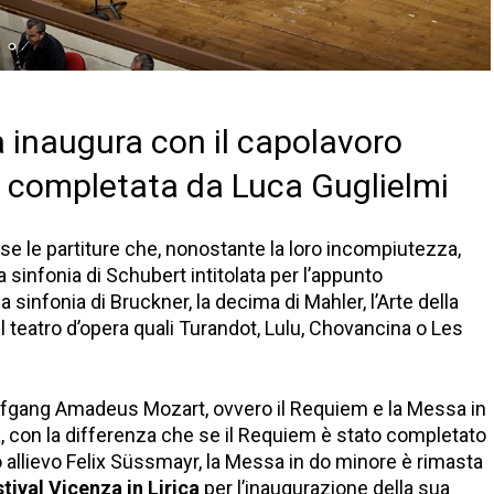
ca inaugura con il capolavoro
e completata da Luca Guglielmi
rse le partiture che, nonostante la loro incompiutezza,
la sinfonia di Schubert intitolata per l’appunto
sinfonia di Bruckner, la decima di Mahler, l’Arte della
l teatro d’opera quali Turandot, Lulu, Chovancina o Les
lfgang Amadeus Mozart, ovvero il Requiem e la Messa in
 con la differenza che se il Requiem è stato completato
allievo Felix Süssmayr, la Messa in do minore è rimasta
estival Vicenza in Lirica
per l’inaugurazione della sua