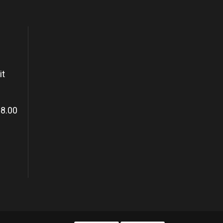
it
18.00