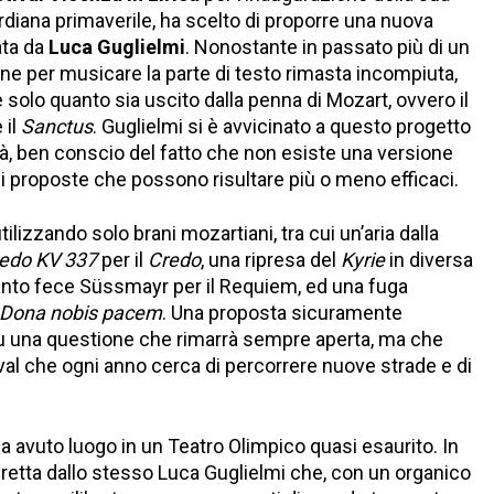
iana primaverile, ha scelto di proporre una nuova
ta da
Luca Guglielmi
. Nonostante in passato più di un
ne per musicare la parte di testo rimasta incompiuta,
 solo quanto sia uscito dalla penna di Mozart, ovvero il
 il
Sanctus
. Guglielmi si è avvicinato a questo progetto
à, ben conscio del fatto che non esiste una versione
i proposte che possono risultare più o meno efficaci.
tilizzando solo brani mozartiani, tra cui un’aria dalla
edo KV 337
per il
Credo
, una ripresa del
Kyrie
in diversa
quanto fece Süssmayr per il Requiem, ed una fuga
Dona nobis pacem
. Una proposta sicuramente
su una questione che rimarrà sempre aperta, ma che
tival che ogni anno cerca di percorrere nuove strade e di
 avuto luogo in un Teatro Olimpico quasi esaurito. In
retta dallo stesso Luca Guglielmi che, con un organico