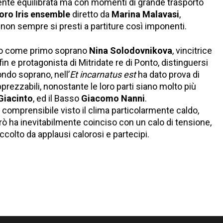
ente equilibrata ma con momenti di grande trasporto
oro Iris ensemble
diretto da
Marina Malavasi
,
 non sempre si presti a partiture così imponenti.
visto come primo soprano
Nina Solodovnikova
, vincitrice
in e protagonista di Mitridate re di Ponto, distinguersi
ondo soprano, nell’
Et incarnatus est
ha dato prova di
prezzabili, nonostante le loro parti siano molto più
Giacinto
, ed il Basso
Giacomo Nanni
.
, comprensibile visto il clima particolarmente caldo,
rò ha inevitabilmente coinciso con un calo di tensione,
ccolto da applausi calorosi e partecipi.