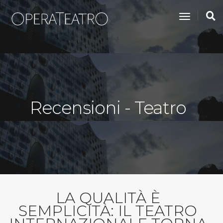
toggle na
Recensioni - Teatro
LA QUALITÀ È
SEMPLICITÀ: IL TEATRO