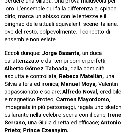
perdere una sillaba. Una prova maiuscola per
loro. L’ensemble qui fa la differenza e, spiace
dirlo, marca un abisso con le lentezze e il
birignao delle attuali equivalenti scene italiane,
ove del resto, colpevolmente, il concetto di
ensemble non esiste.
Eccoli dunque:
Jorge Basanta,
un duca
caratterizzato e dai tempi comici perfetti;
Alberto Gómez Taboada,
dalla comicità
asciutta e controllata;
Rebeca Matellán,
una
Silvia altera ed ironica;
Manuel Moya,
Valentin
appassionato e solare;
Alfredo Noval,
credibile
e magnetico Proteo;
Carmen Mayordomo,
impegnata in più personaggi, regala uno sketch
esilarante nella celebre scena con il cane;
Irene
Serrano,
una Giulia diretta ed efficace;
Antonio
Prieto; Prince Ezeanyim.