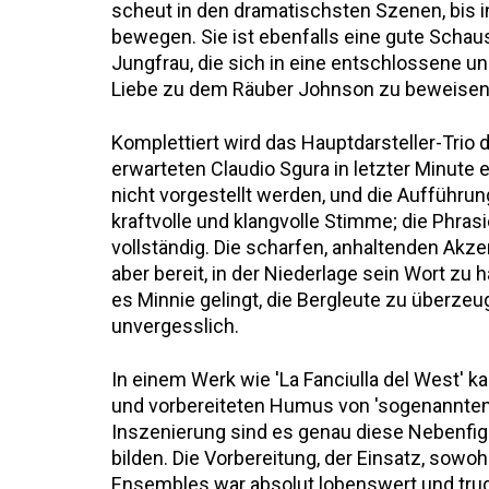
scheut in den dramatischsten Szenen, bis i
bewegen. Sie ist ebenfalls eine gute Schaus
Jungfrau, die sich in eine entschlossene u
Liebe zu dem Räuber Johnson zu beweisen
Komplettiert wird das Hauptdarsteller-Trio
erwarteten Claudio Sgura in letzter Minute e
nicht vorgestellt werden, und die Aufführun
kraftvolle und klangvolle Stimme; die Phrasi
vollständig. Die scharfen, anhaltenden Akze
aber bereit, in der Niederlage sein Wort zu 
es Minnie gelingt, die Bergleute zu überzeu
unvergesslich.
In einem Werk wie 'La Fanciulla del West' k
und vorbereiteten Humus von 'sogenannten'
Inszenierung sind es genau diese Nebenfig
bilden. Die Vorbereitung, der Einsatz, sowo
Ensembles war absolut lobenswert und trug