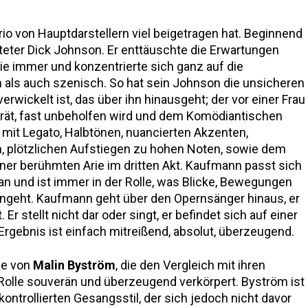
rio von Hauptdarstellern viel beigetragen hat. Beginnend
eter Dick Johnson. Er enttäuschte die Erwartungen
ie immer und konzentrierte sich ganz auf die
h als auch szenisch. So hat sein Johnson die unsicheren
erwickelt ist, das über ihn hinausgeht; der vor einer Frau
erät, fast unbeholfen wird und dem Komödiantischen
 mit Legato, Halbtönen, nuancierten Akzenten,
 plötzlichen Aufstiegen zu hohen Noten, sowie dem
ner berühmten Arie im dritten Akt. Kaufmann passt sich
an und ist immer in der Rolle, was Blicke, Bewegungen
angeht. Kaufmann geht über den Opernsänger hinaus, er
Er stellt nicht dar oder singt, er befindet sich auf einer
s Ergebnis ist einfach mitreißend, absolut, überzeugend.
ie von
Malin Byström
, die den Vergleich mit ihren
Rolle souverän und überzeugend verkörpert. Byström ist
ntrollierten Gesangsstil, der sich jedoch nicht davor