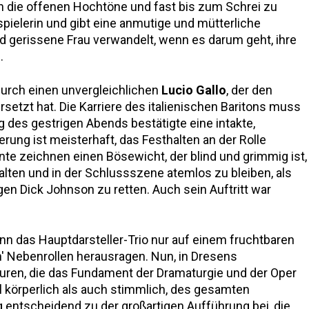
n die offenen Hochtöne und fast bis zum Schrei zu
pielerin und gibt eine anmutige und mütterliche
nd gerissene Frau verwandelt, wenn es darum geht, ihre
.
 durch einen unvergleichlichen
Lucio Gallo
, der den
rsetzt hat. Die Karriere des italienischen Baritons muss
g des gestrigen Abends bestätigte eine intakte,
erung ist meisterhaft, das Festhalten an der Rolle
nte zeichnen einen Bösewicht, der blind und grimmig ist,
halten und in der Schlussszene atemlos zu bleiben, als
gen Dick Johnson zu retten. Auch sein Auftritt war
ann das Hauptdarsteller-Trio nur auf einem fruchtbaren
 Nebenrollen herausragen. Nun, in Dresens
uren, die das Fundament der Dramaturgie und der Oper
hl körperlich als auch stimmlich, des gesamten
 entscheidend zu der großartigen Aufführung bei, die