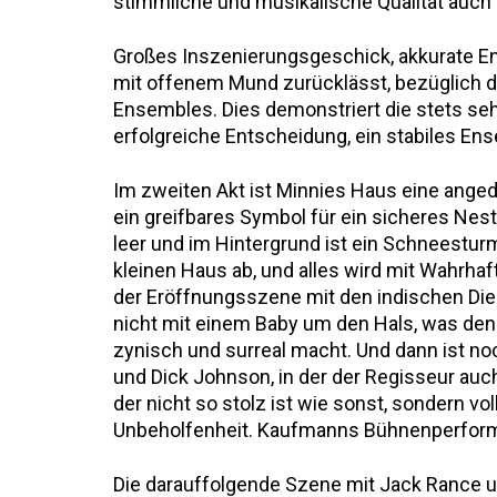
stimmliche und musikalische Qualität auch 
Großes Inszenierungsgeschick, akkurate Ense
mit offenem Mund zurücklässt, bezüglich de
Ensembles. Dies demonstriert die stets seh
erfolgreiche Entscheidung, ein stabiles En
Im zweiten Akt ist Minnies Haus eine anged
ein greifbares Symbol für ein sicheres Nest,
leer und im Hintergrund ist ein Schneesturm
kleinen Haus ab, und alles wird mit Wahrhaft
der Eröffnungsszene mit den indischen Die
nicht mit einem Baby um den Hals, was den
zynisch und surreal macht. Und dann ist no
und Dick Johnson, in der der Regisseur auch 
der nicht so stolz ist wie sonst, sondern v
Unbeholfenheit. Kaufmanns Bühnenperforman
Die darauffolgende Szene mit Jack Rance un