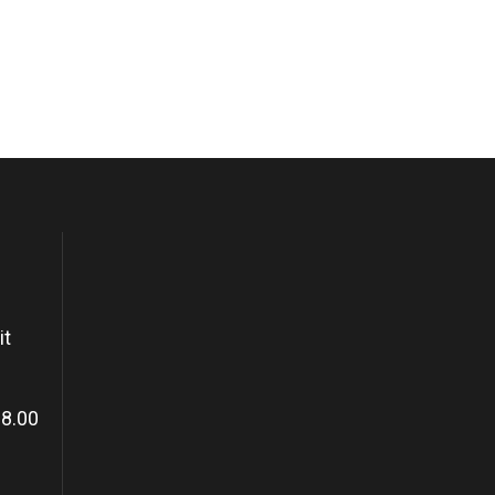
it
18.00