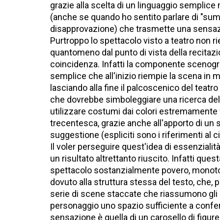
grazie alla scelta di un linguaggio semplice
(anche se quando ho sentito parlare di "summ
disapprovazione) che trasmette una sensazi
Purtroppo lo spettacolo visto a teatro non
quantomeno dal punto di vista della recitazi
coincidenza. Infatti la componente scenogr
semplice che all'inizio riempie la scena i
lasciando alla fine il palcoscenico del teat
che dovrebbe simboleggiare una ricerca dell
utilizzare costumi dai colori estremamente 
trecentesca, grazie anche all'apporto di un s
suggestione (espliciti sono i riferimenti al c
Il voler perseguire quest'idea di essenzialit
un risultato altrettanto riuscito. Infatti ques
spettacolo sostanzialmente povero, monoton
dovuto alla struttura stessa del testo, che, p
serie di scene staccate che riassumono gli 
personaggio uno spazio sufficiente a conferir
sensazione è quella di un carosello di figur