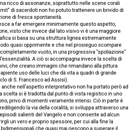
 ma ricco di assonanze, soprattutto nelle scene corali
it" di sacerdoti non ho potuto trattenere un brivido di
one di fresca spontaneità.
 riesce a far emergere minimamente questo aspetto,
one, visto che invece dal lato visivo vi è una maggiore
afica si basa su una struttura lignea estremamente
n modo quasi opprimente e che nel prosieguo scompare
ro completamente vuoto, in una progressiva "spoliazione"
'essenzialità. A ciò si accompagna invece la scelta di
vivi, che creano immagini che rimandano alla pittura
apiente uso delle luci che dà vita a quadri di grande
iclo di S. Francesco ad Assisi).
à anche nell'aspetto interpretativo non ha portato però ad
ta scelta si è tradotta dal punto di vista registico in uno
o, privo di momenti veramente intensi. Ciò in parte è
rediligendo la via della coralità, si sviluppa attraverso una
episodi salienti del Vangelo e non consente ad alcun
gli un vero e proprio spessore, per cui alla fine la
e bidimensionali che quasi mai riescono a superare il