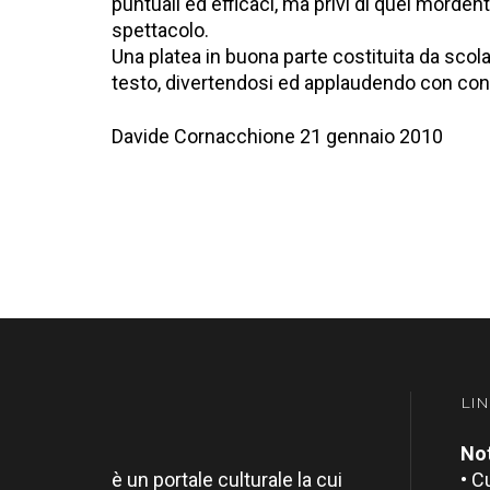
puntuali ed efficaci, ma privi di quel morden
spettacolo.
Una platea in buona parte costituita da scola
testo, divertendosi ed applaudendo con convin
Davide Cornacchione 21 gennaio 2010
LIN
Not
è un portale culturale la cui
• C