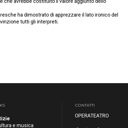
te che avrebbe costituito il valore aggiunto dello
resche ha dimostrato di apprezzare il lato ironico del
zione tutti gli interpreti.
KS
CONTATTI
OPERATEATRO
izie
ultura e musica