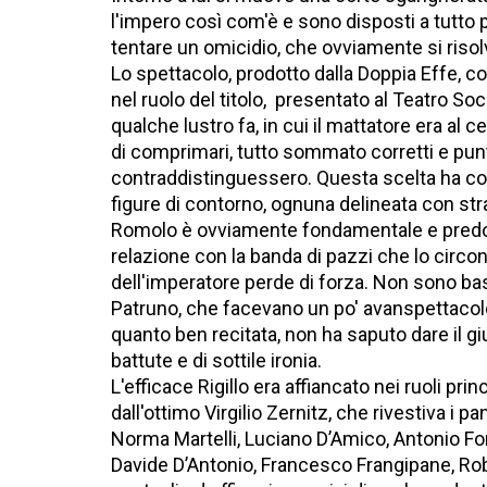
l'impero così com'è e sono disposti a tutto p
tentare un omicidio, che ovviamente si risolv
Lo spettacolo, prodotto dalla Doppia Effe, co
nel ruolo del titolo, presentato al Teatro Soci
qualche lustro fa, in cui il mattatore era al 
di comprimari, tutto sommato corretti e punt
contraddistinguessero. Questa scelta ha cos
figure di contorno, ognuna delineata con stralu
Romolo è ovviamente fondamentale e predom
relazione con la banda di pazzi che lo circonda
dell'imperatore perde di forza. Non sono bas
Patruno, che facevano un po' avanspettacolo
quanto ben recitata, non ha saputo dare il gi
battute e di sottile ironia.
L'efficace Rigillo era affiancato nei ruoli pri
dall'ottimo Virgilio Zernitz, che rivestiva i 
Norma Martelli, Luciano D’Amico, Antonio For
Davide D’Antonio, Francesco Frangipane, Robe