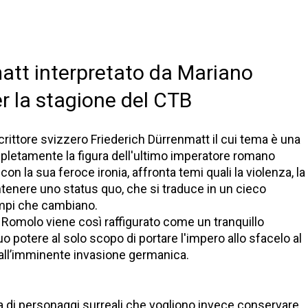
matt interpretato da Mariano
er la stagione del CTB
scrittore svizzero Friederich Dürrenmatt il cui tema è una
mpletamente la figura dell'ultimo imperatore romano
 la sua feroce ironia, affronta temi quali la violenza, la
ntenere uno status quo, che si traduce in un cieco
empi che cambiano.
re Romolo viene così raffigurato come un tranquillo
 suo potere al solo scopo di portare l'impero allo sfacelo al
 all’imminente invasione germanica.
a di personaggi surreali che vogliono invece conservare