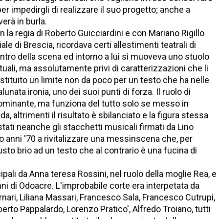
er impedirgli di realizzare il suo progetto; anche a
erà in burla.
n la regia di Roberto Guicciardini e con Mariano Rigillo
ale di Brescia, ricordava certi allestimenti teatrali di
centro della scena ed intorno a lui si muoveva uno stuolo
uali, ma assolutamente privi di caratterizzazioni che li
tituito un limite non da poco per un testo che ha nelle
nata ironia, uno dei suoi punti di forza. Il ruolo di
inante, ma funziona del tutto solo se messo in
, altrimenti il risultato è sbilanciato e la figura stessa
tati neanche gli stacchetti musicali firmati da Lino
 anni '70 a rivitalizzare una messinscena che, per
usto brio ad un testo che al contrario è una fucina di
ncipali da Anna teresa Rossini, nel ruolo della moglie Rea, e
panni di Odoacre. L'improbabile corte era interpetata da
nari, Liliana Massari, Francesco Sala, Francesco Cutrupi,
rto Pappalardo, Lorenzo Pratico', Alfredo Troiano, tutti