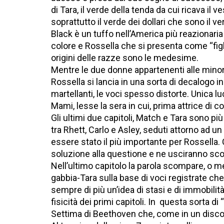
di Tara, il verde della tenda da cui ricava il v
soprattutto il verde dei dollari che sono il v
Black è un tuffo nell’America più reazionaria
colore e Rossella che si presenta come “figli
origini delle razze sono le medesime.
Mentre le due donne appartenenti alle minor
Rossella si lancia in una sorta di decalogo 
martellanti, le voci spesso distorte. Unica lu
Mami, lesse la sera in cui, prima attrice di c
Gli ultimi due capitoli, Match e Tara sono pi
tra Rhett, Carlo e Asley, seduti attorno ad un 
essere stato il più importante per Rossella. 
soluzione alla questione e ne usciranno sconfi
Nell’ultimo capitolo la parola scompare, o me
gabbia-Tara sulla base di voci registrate c
sempre di più un’idea di stasi e di immobilit
fisicità dei primi capitoli. In questa sorta di
Settima di Beethoven che, come in un disco