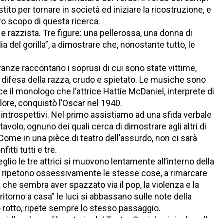
estito per tornare in società ed iniziare la ricostruzione, e
ero scopo di questa ricerca.
 e razzista. Tre figure: una pellerossa, una donna di
a del gorilla”, a dimostrare che, nonostante tutto, le
anze raccontano i soprusi di cui sono state vittime,
in difesa della razza, crudo e spietato. Le musiche sono
ce il monologo che l’attrice Hattie McDaniel, interprete di
olore, conquistò l’Oscar nel 1940.
ù introspettivi. Nel primo assistiamo ad una sfida verbale
tavolo, ognuno dei quali cerca di dimostrare agli altri di
Come in una pièce di teatro dell’assurdo, non ci sarà
tti tutti e tre.
glio le tre attrici si muovono lentamente all’interno della
he ripetono ossessivamente le stesse cose, a rimarcare
à che sembra aver spazzato via il pop, la violenza e la
 “ritorno a casa” le luci si abbassano sulle note della
 rotto, ripete sempre lo stesso passaggio.