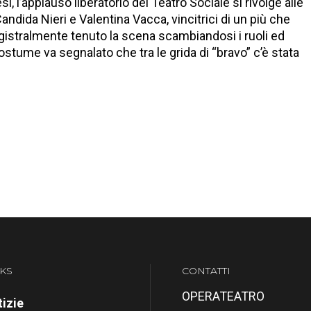
si, l’applauso liberatorio del Teatro Sociale si rivolge alle
Candida Nieri e Valentina Vacca, vincitrici di un più che
istralmente tenuto la scena scambiandosi i ruoli ed
stume va segnalato che tra le grida di “bravo” c’è stata
KS
CONTATTI
OPERATEATRO
izie