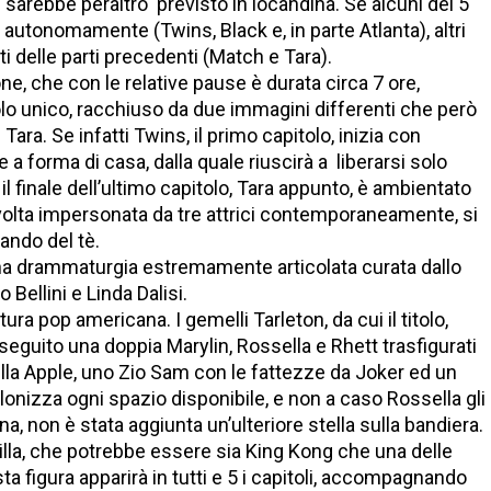
e sarebbe peraltro previsto in locandina. Se alcuni dei 5
i autonomamente (Twins, Black e, in parte Atlanta), altri
i delle parti precedenti (Match e Tara).
e, che con le relative pause è durata circa 7 ore,
lo unico, racchiuso da due immagini differenti che però
ara. Se infatti Twins, il primo capitolo, inizia con
 a forma di casa, dalla quale riuscirà a liberarsi solo
 finale dell’ultimo capitolo, Tara appunto, è ambientato
avolta impersonata da tre attrici contemporaneamente, si
ando del tè.
 una drammaturgia estremamente articolata curata dallo
Bellini e Linda Dalisi.
ura pop americana. I gemelli Tarleton, da cui il titolo,
seguito una doppia Marylin, Rossella e Rhett trasfigurati
lla Apple, uno Zio Sam con le fattezze da Joker ed un
onizza ogni spazio disponibile, e non a caso Rossella gli
a, non è stata aggiunta un’ulteriore stella sulla bandiera.
rilla, che potrebbe essere sia King Kong che una delle
 figura apparirà in tutti e 5 i capitoli, accompagnando