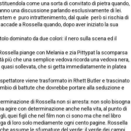
stituendola come una sorta di convitato di pietra quando,
leranno una discussione parlando esclusivamente di lei.
stem e puro intrattenimento, dal quale però si rischia di
e accade a Rossella quando, dopo aver iniziato la sua
tolo dominato da due colori: il nero sulla scena ed il
ui Rossella piange con Melania e zia Pittypat la scomparsa
altà più che una semplice vedova ricorda una vedova nera,
zi, quasi sollevata, che si getta immediatamente in platea
spettatore viene trasformato in Rhett Butler e trascinato
ambio di battute che dovrebbe portare alla seduzione e
terminazione di Rossella non si arresta: non solo bisogna
a agire con determinazione anche nella vita, al punto di
igli, quei figli che nel film non ci sono ma che nel libro
rga di loro solo mediamente ogni cento pagine. Rossella
che assume le sfumature del verde: il verde dei campi