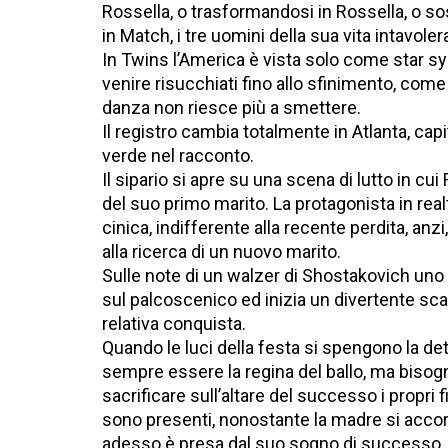
Rossella, o trasformandosi in Rossella, o so
in Match, i tre uomini della sua vita intavo
In Twins l’America è vista solo come star sy
venire risucchiati fino allo sfinimento, com
danza non riesce più a smettere.
Il registro cambia totalmente in Atlanta, capi
verde nel racconto.
Il sipario si apre su una scena di lutto in c
del suo primo marito. La protagonista in re
cinica, indifferente alla recente perdita, an
alla ricerca di un nuovo marito.
Sulle note di un walzer di Shostakovich uno 
sul palcoscenico ed inizia un divertente sc
relativa conquista.
Quando le luci della festa si spengono la de
sempre essere la regina del ballo, ma bisogn
sacrificare sull’altare del successo i propri f
sono presenti, nonostante la madre si acco
adesso è presa dal suo sogno di successo, 