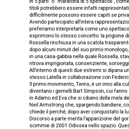
in 5 parti” o “maratona di 5 spettacoli”, com
titoli potrebbero essere infatti rappresentat
difficilmente possono essere capiti se privat
Avendo partecipato all’intera rappresentazion
preferiamo interpretarla come uno spettaco
esprimono lo stesso concetto: la prigione di T
Rossella rinchiusa in una scatola trasparente
dopo alcuni minuti del suo primo monologo, il
in una casa-gabbia nella quale Rossella, st
ritrova imprigionata, consenziente, sorseggi
All’interno di questi due estremi si dipana
stesso Latella in collaborazione con Federico 
Il primo movimento, Twins, è un inno alla cult
diventano i gemelli Bart Simpson, cui fanno 
in Adamo ed Eva che si cibano della mela de
Neil Armstrong che, spargendo bandiere, col
chiede il perché, dopo aver conquistato la lun
Discorso a parte merita l’apparizione del go
scimmie di 2001 Odissea nello spazio. Questa