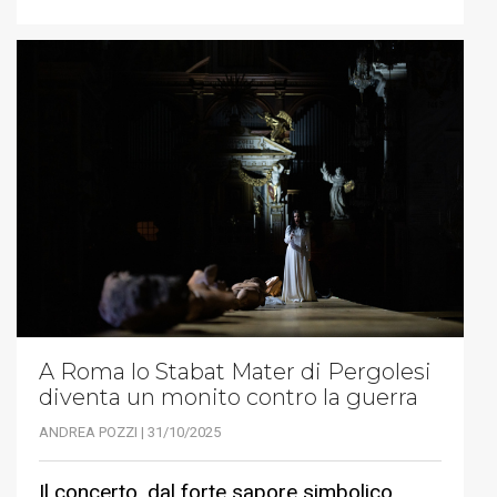
A Roma lo Stabat Mater di Pergolesi
diventa un monito contro la guerra
ANDREA POZZI | 31/10/2025
Il concerto, dal forte sapore simbolico,