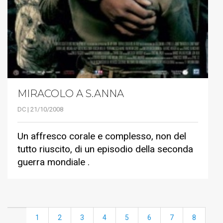
MIRACOLO A S.ANNA
DC | 21/10/2008
Un affresco corale e complesso, non del
tutto riuscito, di un episodio della seconda
guerra mondiale .
1
2
3
4
5
6
7
8