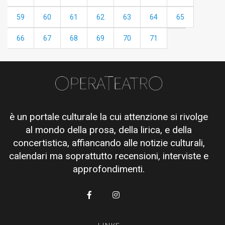
59
60
61
62
63
64
65
66
67
68
69
70
71
è un portale culturale la cui attenzione si rivolge
al mondo della prosa, della lirica, e della
concertistica, affiancando alle notizie culturali,
calendari ma soprattutto recensioni, interviste e
approfondimenti.