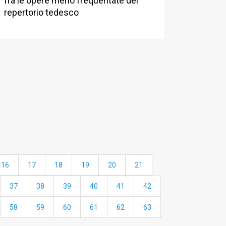
fra le opere meno frequentate del
repertorio tedesco
16
17
18
19
20
21
37
38
39
40
41
42
58
59
60
61
62
63