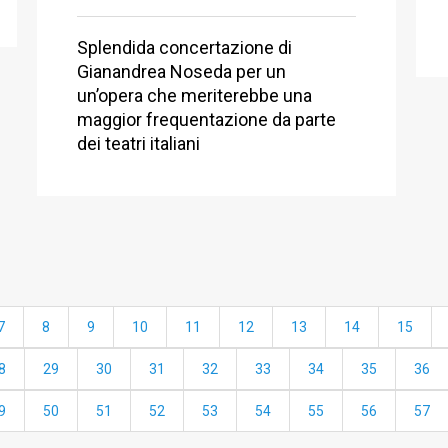
Splendida concertazione di
Gianandrea Noseda per un
un’opera che meriterebbe una
maggior frequentazione da parte
dei teatri italiani
7
8
9
10
11
12
13
14
15
8
29
30
31
32
33
34
35
36
9
50
51
52
53
54
55
56
57