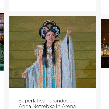
Superlativa Turandot per
Anna Netrebko in Arena