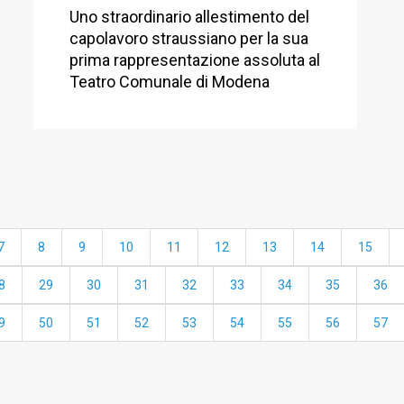
Uno straordinario allestimento del
capolavoro straussiano per la sua
prima rappresentazione assoluta al
Teatro Comunale di Modena
7
8
9
10
11
12
13
14
15
8
29
30
31
32
33
34
35
36
9
50
51
52
53
54
55
56
57