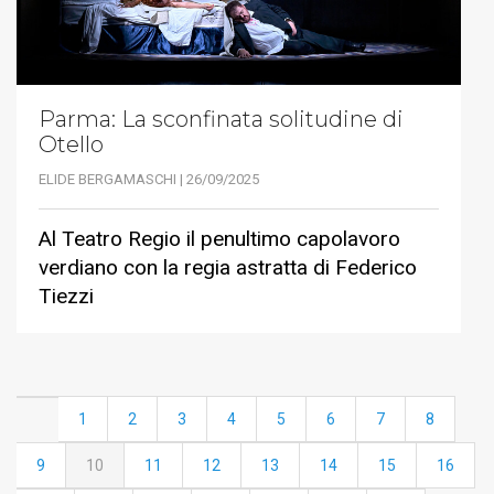
Parma: La sconfinata solitudine di
Otello
ELIDE BERGAMASCHI | 26/09/2025
Al Teatro Regio il penultimo capolavoro
verdiano con la regia astratta di Federico
Tiezzi
1
2
3
4
5
6
7
8
9
10
11
12
13
14
15
16